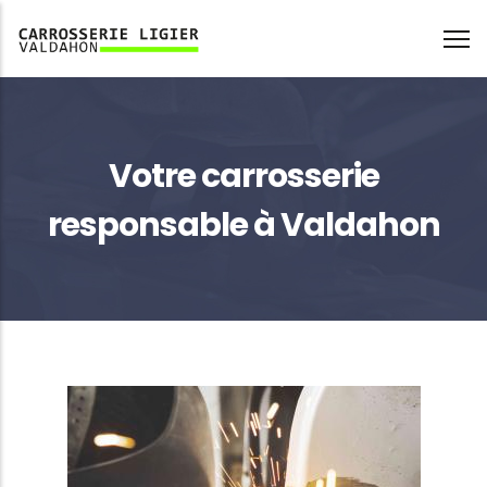
Aller
au
contenu
principal
Fil
Votre carrosserie
d'Ariane
responsable à Valdahon