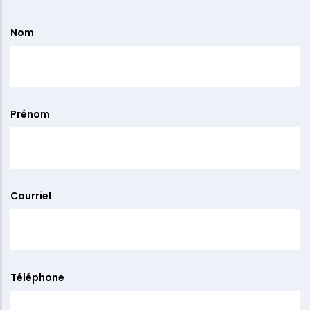
Informations
Nom
de
contact
Prénom
Courriel
Téléphone